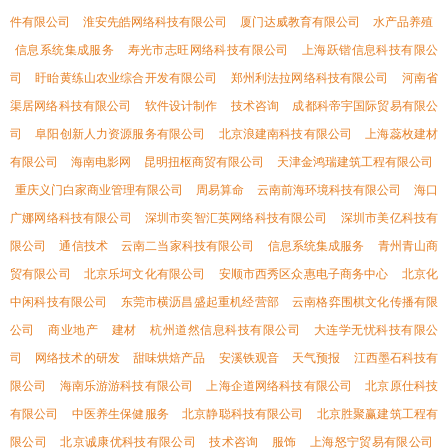
件有限公司
淮安先皓网络科技有限公司
厦门达威教育有限公司
水产品养殖
信息系统集成服务
寿光市志旺网络科技有限公司
上海跃锴信息科技有限公
司
盱眙黄练山农业综合开发有限公司
郑州利法拉网络科技有限公司
河南省
渠居网络科技有限公司
软件设计制作
技术咨询
成都科帝宇国际贸易有限公
司
阜阳创新人力资源服务有限公司
北京浪建南科技有限公司
上海蕊枚建材
有限公司
海南电影网
昆明扭枢商贸有限公司
天津金鸿瑞建筑工程有限公司
重庆义门白家商业管理有限公司
周易算命
云南前海环境科技有限公司
海口
广娜网络科技有限公司
深圳市奕智汇英网络科技有限公司
深圳市美亿科技有
限公司
通信技术
云南二当家科技有限公司
信息系统集成服务
青州青山商
贸有限公司
北京乐坷文化有限公司
安顺市西秀区众惠电子商务中心
北京化
中闲科技有限公司
东莞市横沥昌盛起重机经营部
云南格弈围棋文化传播有限
公司
商业地产
建材
杭州道然信息科技有限公司
大连学无忧科技有限公
司
网络技术的研发
甜味烘焙产品
安溪铁观音
天气预报
江西墨石科技有
限公司
海南乐游游科技有限公司
上海企道网络科技有限公司
北京原仕科技
有限公司
中医养生保健服务
北京静聪科技有限公司
北京胜聚赢建筑工程有
限公司
北京诚康优科技有限公司
技术咨询
服饰
上海怒宁贸易有限公司