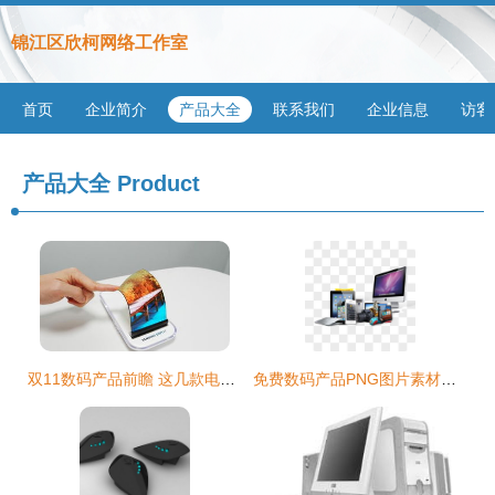
锦江区欣柯网络工作室
首页
企业简介
产品大全
联系我们
企业信息
访客
产品大全
Product
双11数码产品前瞻 这几款电脑软件有望成为销量黑马
免费数码产品PNG图片素材大全——图精灵为您助力创意设计